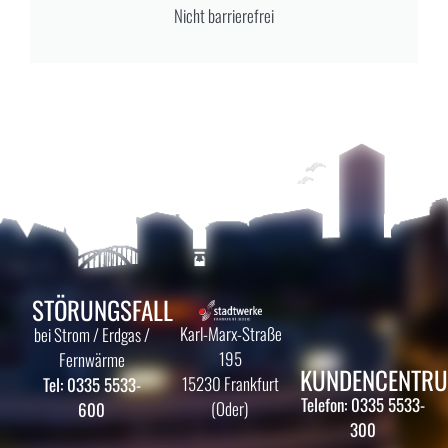
Nicht barrierefrei
STÖRUNGSFALL
Karl-Marx-Straße
bei Strom / Erdgas /
195
Fernwärme
KUNDENCENTR
15230 Frankfurt
Tel: 0335 5533-
Telefon: 0335 5533-
(Oder)
600
300